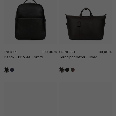
SZYBKI PRZEGLĄD
SZYBKI PRZEGLĄD
ENCORE
199,00 €
CONFORT
189,00 €
Plecak - 13" & A4 - Skóra
Torba podróżna - Skóra
Noir
Marine
Marron foncé
Noir
Chocolat