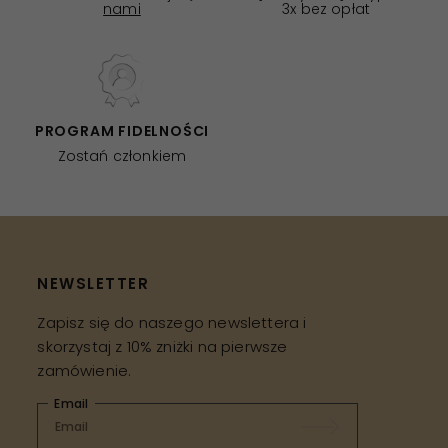
nami
3x bez opłat
PROGRAM FIDELNOŚCI
Zostań członkiem
NEWSLETTER
Zapisz się do naszego newslettera i
skorzystaj z 10% zniżki na pierwsze
zamówienie.
Email