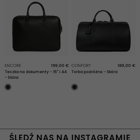
SZYBKI PRZEGLĄD
SZYBKI PRZEGLĄD
ENCORE
199,00 €
CONFORT
189,00 €
Teczka na dokumenty - 15" i A4
Torba podróżna - Skóra
- Skóra
Noir
Noir
ŚLEDŹ NAS NA INSTAGRAMIE