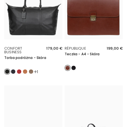
SZYBKI PRZEGLĄD
SZYBKI PRZEGLĄD
CONFORT
179,00 €
RÉPUBLIQUE
199,00 €
BUSINESS
Teczka - A4 - Skóra
Torba podróżna - Skóra
Marron
Noir
Noir
Marine
Rouge foncé
Tan
Écorce
1