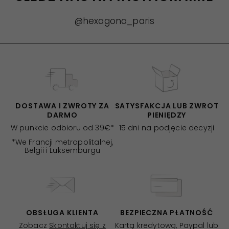
@hexagona_paris
DOSTAWA I ZWROTY ZA
SATYSFAKCJA LUB ZWROT
DARMO
PIENIĘDZY
W punkcie odbioru od 39€*
15 dni na podjęcie decyzji
*We Francji metropolitalnej,
Belgii i Luksemburgu
OBSŁUGA KLIENTA
BEZPIECZNA PŁATNOŚĆ
Zobacz
Skontaktuj się z
Kartą kredytową, Paypal lub