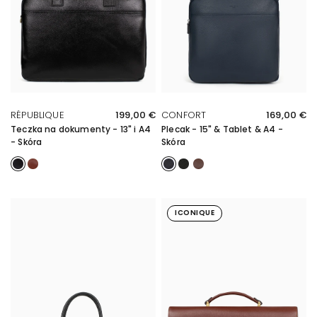
SZYBKI PRZEGLĄD
SZYBKI PRZEGLĄD
RÉPUBLIQUE
199,00 €
CONFORT
169,00 €
Teczka na dokumenty - 13" i A4
Plecak - 15" & Tablet & A4 -
- Skóra
Skóra
Noir
Marron
Marine
Noir
Chocolat
ICONIQUE