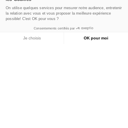
On utilise quelques services pour mesurer notre audience, entretenir
la relation avec vous et vous proposer la meilleure expérience
possible! C'est OK pour vous ?
Consentements certifiés par
NEWSLETTER
Je choisis
OK pour moi
Zapisz się do naszego newslettera i
Plateforme de Gestion du Consentement : Personnalisez 
Axeptio consent
skorzystaj z 10% zniżki na pierwsze
zamówienie.
Notre plateforme vous permet d'adapter et de gérer vos pa
Email
J'accepte la
polityka prywatności
ŚLEDŹ NAS