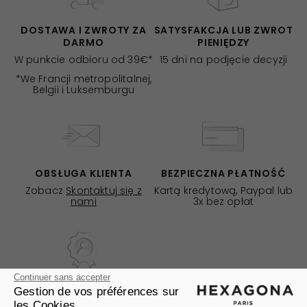
DOSTAWA I ZWROTY ZA
SATYSFAKCJA LUB ZWROT
DARMO
PIENIĘDZY
W punkcie odbioru od 39€*
15 dni na podjęcie decyzji
*We Francji metropolitalnej,
Belgii i Luksemburgu
OBSŁUGA KLIENTA
BEZPIECZNA PŁATNOŚĆ
Zobacz
Skontaktuj się z
Kartą kredytową, Paypal lub
nami
3x bez opłat
Continuer sans accepter
PROGRAM FIDELNOŚCI
Gestion de vos préférences sur
Zostań członkiem
les Cookies