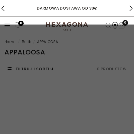
DARMOWA DOSTAWA OD 39€
0
0
Home
/
Butik
/
APPALOOSA
APPALOOSA
FILTRUJ I SORTUJ
0 PRODUKTÓW