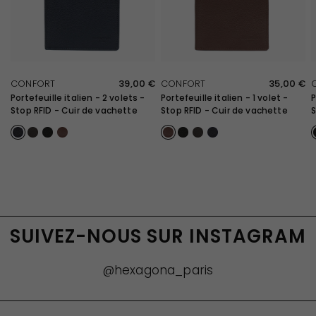
APERÇU RAPIDE
APERÇU RAPIDE
CONFORT
39,00 €
CONFORT
35,00 €
Portefeuille italien - 2 volets -
Portefeuille italien - 1 volet -
P
Stop RFID - Cuir de vachette
Stop RFID - Cuir de vachette
S
Marine
Marron Fonce
Noir
Chocolat
Chocolat
Noir
Marron Fonce
Marine
SUIVEZ-NOUS SUR INSTAGRAM
@hexagona_paris