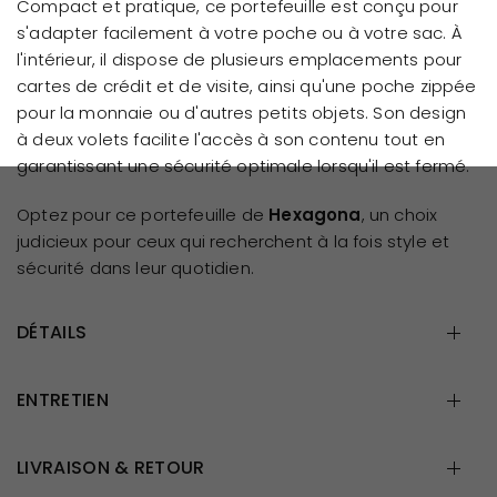
Compact et pratique, ce portefeuille est conçu pour
s'adapter facilement à votre poche ou à votre sac. À
l'intérieur, il dispose de plusieurs emplacements pour
cartes de crédit et de visite, ainsi qu'une poche zippée
pour la monnaie ou d'autres petits objets. Son design
à deux volets facilite l'accès à son contenu tout en
garantissant une sécurité optimale lorsqu'il est fermé.
Optez pour ce portefeuille de
Hexagona
, un choix
judicieux pour ceux qui recherchent à la fois style et
sécurité dans leur quotidien.
DÉTAILS
ENTRETIEN
LIVRAISON & RETOUR