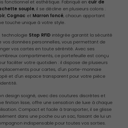
ois fonctionnel et esthétique. Fabriqué en
cuir de
achette souple
, il se décline en plusieurs coloris :
oir
,
Cognac
et
Marron foncé
, chacun apportant
ne touche unique à votre style.
a technologie
Stop RFID
intégrée garantit la sécurité
e vos données personnelles, vous permettant de
anger vos cartes en toute sérénité. Avec ses
ombreux compartiments, ce portefeuille est conçu
ur faciliter votre quotidien : il dispose de plusieurs
mplacements pour cartes, d'un porte-monnaie
ippé et d'un espace transparent pour votre pièce
identité.
on design soigné, avec des coutures discrètes et
e finition lisse, offre une sensation de luxe à chaque
ilisation. Compact et facile à transporter, il se glisse
isément dans une poche ou un sac, faisant de lui un
ompagnon indispensable pour toutes vos sorties.