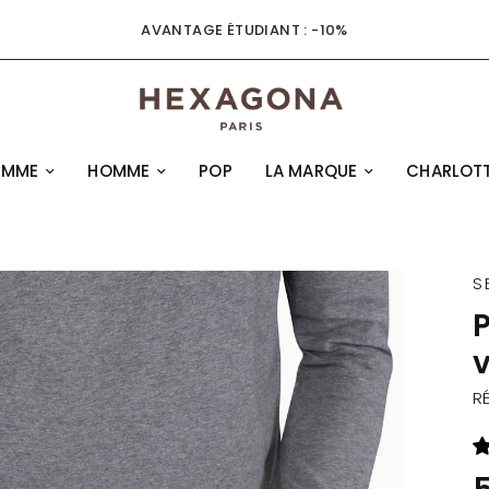
AVANTAGE ÉTUDIANT : -10%
EMME
HOMME
POP
LA MARQUE
CHARLOTT
S
P
v
RÉ