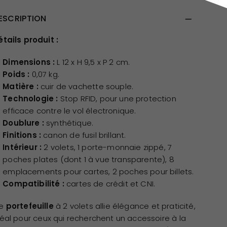
ESCRIPTION
étails produit :
Dimensions :
L 12 x H 9,5 x P 2 cm.
Poids :
0,07 kg.
Matière :
cuir de vachette souple.
Technologie :
Stop RFID, pour une protection
efficace contre le vol électronique.
Doublure :
synthétique.
Finitions :
canon de fusil brillant.
Intérieur :
2 volets, 1 porte-monnaie zippé, 7
poches plates (dont 1 à vue transparente), 8
emplacements pour cartes, 2 poches pour billets.
Compatibilité :
cartes de crédit et CNI.
e
portefeuille
à 2 volets allie élégance et praticité,
déal pour ceux qui recherchent un accessoire à la