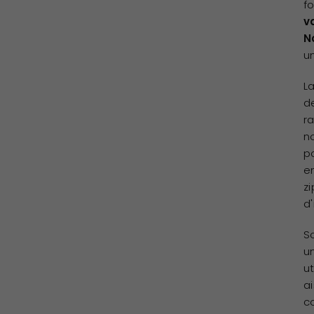
f
v
N
u
L
d
r
n
po
e
z
d'
S
un
ut
a
c