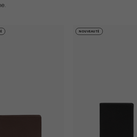
me.
É
NOUVEAUTÉ