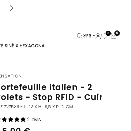
LIVRAISON GRATUITE DÈS 39€
0
0
Mettre à jour le pays/
E SINÉ X HEXAGONA
ENSATION
ortefeuille italien - 2
olets - Stop RFID - Cuir
F 727539 - L : 12 X H : 9,5 X P : 2 CM
2 avis