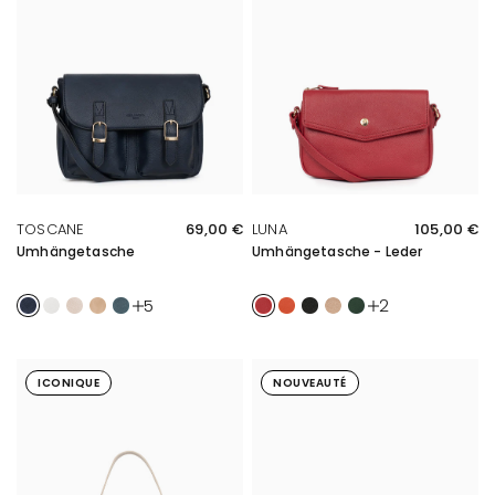
SCHNELLE ÜBERSICHT
SCHNELLE ÜBERSICHT
TOSCANE
69,00 €
LUNA
105,00 €
Umhängetasche
Umhängetasche - Leder
Marine
Blanc
Ivoire
Sable
Bleu pétrole
Rouge foncé
Orange
Noir
Doré
Sapin
5
2
ICONIQUE
NOUVEAUTÉ