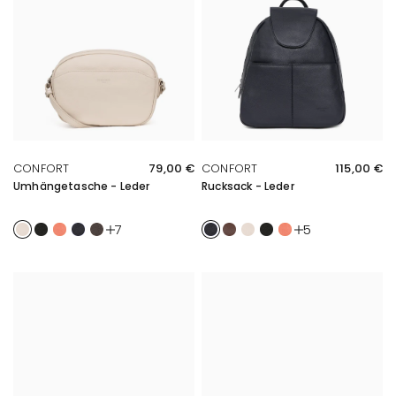
SCHNELLE ÜBERSICHT
SCHNELLE ÜBERSICHT
CONFORT
79,00 €
CONFORT
115,00 €
Umhängetasche - Leder
Rucksack - Leder
Ivoire
Noir
Orange
Marine
Taupe
Marine
Chocolat
Ivoire
Noir
Orange
7
5