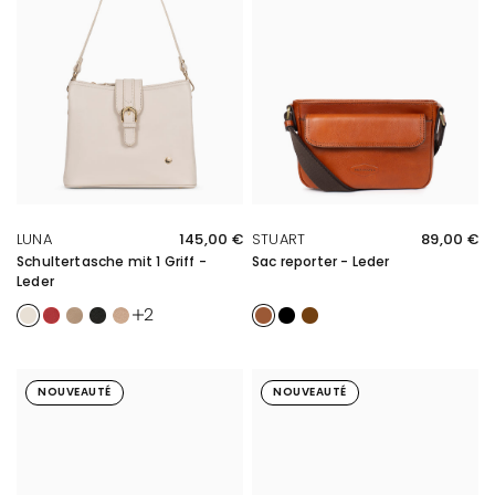
SCHNELLE ÜBERSICHT
SCHNELLE ÜBERSICHT
LUNA
145,00 €
STUART
89,00 €
Schultertasche mit 1 Griff -
Sac reporter - Leder
Leder
Elfenbein
Rouge foncé
Biscuit
Noir
Doré
Cognac
Noir
Marron
2
NOUVEAUTÉ
NOUVEAUTÉ