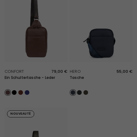
SCHNELLE ÜBERSICHT
SCHNELLE ÜBERSICHT
CONFORT
79,00 €
HERO
55,00 €
Ein Schultertasche - Leder
Tasche
Chocolat
Noir
Marron foncé
Marine
Bleu
Noir
Kaki
NOUVEAUTÉ