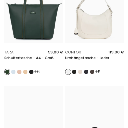
SCHNELLE ÜBERSICHT
SCHNELLE ÜBERSICHT
TARA
59,00 €
CONFORT
119,00 €
Schultertasche - A4 - Groß
Umhängetasche - Leder
Sapin
Bleu ciel
Nude
Sable
Noir
Blanc
Noir
Ivoire
Marine
Taupe
6
5