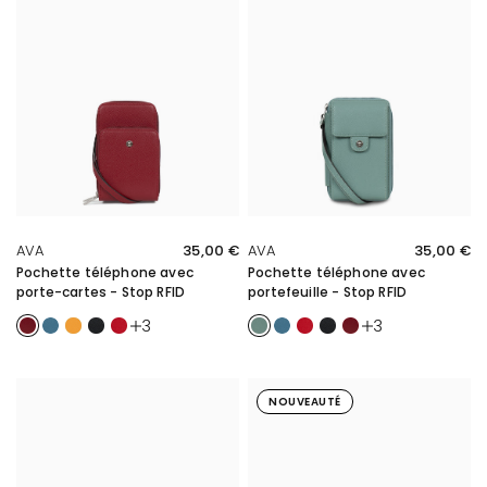
APERÇU RAPIDE
APERÇU RAPIDE
AVA
35,00 €
AVA
35,00 €
Pochette téléphone avec
Pochette téléphone avec
porte-cartes - Stop RFID
portefeuille - Stop RFID
Carmin
Bleu
Moutarde
Noir
Rouge
Kaki
Bleu
Rouge
Noir
Carmin
3
3
NOUVEAUTÉ