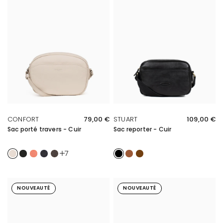
APERÇU RAPIDE
APERÇU RAPIDE
CONFORT
79,00 €
STUART
109,00 €
Sac porté travers - Cuir
Sac reporter - Cuir
Ivoire
Noir
Orange
Marine
Taupe
Noir
Cognac
Marron
7
NOUVEAUTÉ
NOUVEAUTÉ