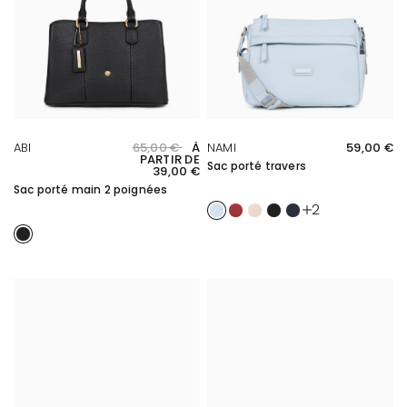
APERÇU RAPIDE
APERÇU RAPIDE
ABI
65,00 €
À
NAMI
59,00 €
PARTIR DE
Sac porté travers
39,00 €
Sac porté main 2 poignées
Bleu ciel
Rouge foncé
Ivoire
Noir
Bleu nuit
2
Noir