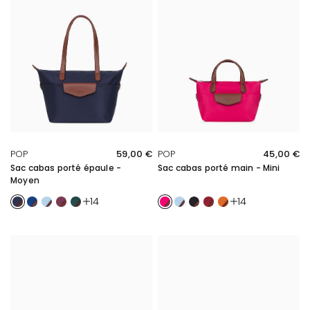
APERÇU RAPIDE
APERÇU RAPIDE
POP
59,00 €
POP
45,00 €
Sac cabas porté épaule -
Sac cabas porté main - Mini
Moyen
Marine
Azur
Bleu ciel
Cassis
Émeraude
Fuchsia
Bleu ciel
Noir/Marron
Rouge
Orange
14
14