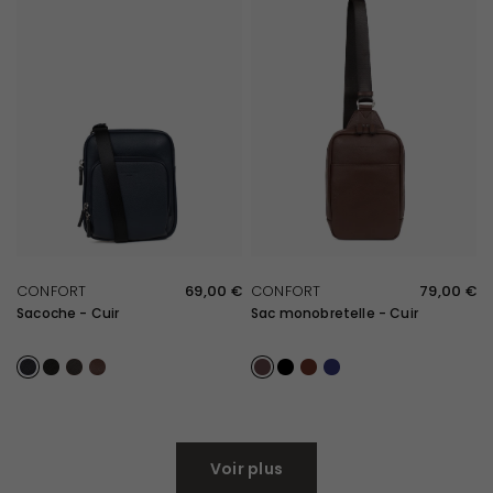
APERÇU RAPIDE
APERÇU RAPIDE
CONFORT
69,00 €
CONFORT
79,00 €
Sacoche - Cuir
Sac monobretelle - Cuir
Marine
Noir
Marron foncé
Chocolat
Chocolat
Noir
Marron foncé
Marine
Voir plus