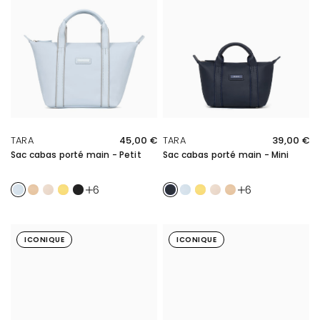
APERÇU RAPIDE
APERÇU RAPIDE
TARA
45,00 €
TARA
39,00 €
Sac cabas porté main - Petit
Sac cabas porté main - Mini
Bleu ciel
Sable
Ivoire
Jaune
Noir
Bleu nuit
Bleu ciel
Jaune
Ivoire
Sable
6
6
ICONIQUE
ICONIQUE