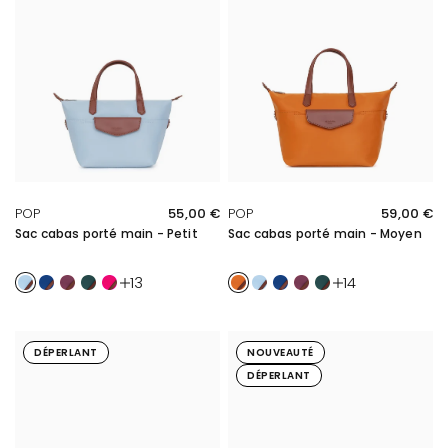
APERÇU RAPIDE
APERÇU RAPIDE
POP
55,00 €
POP
59,00 €
Sac cabas porté main - Petit
Sac cabas porté main - Moyen
Bleu ciel
Azur
Cassis
Émeraude
Fuchsia
Orange
Bleu ciel
Azur
Cassis
Émeraude
13
14
DÉPERLANT
NOUVEAUTÉ
DÉPERLANT