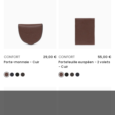
APERÇU RAPIDE
APERÇU RAPIDE
CONFORT
29,00 €
CONFORT
55,00 €
Porte-monnaie - Cuir
Portefeuille européen - 2 volets
- Cuir
Chocolat
Marine
Noir
Marron foncé
Chocolat
Noir
Marron foncé
Marine