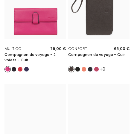
APERÇU RAPIDE
APERÇU RAPIDE
MULTICO
79,00 €
CONFORT
65,00 €
Compagnon de voyage - 2
Compagnon de voyage - Cuir
volets - Cuir
Fuchsia/Multicolore
Noir/Multicolore
Rouge/Multicolore
Bleu/Multicolore
Taupe
Noir
Orange
Marine
Fuchsia
9