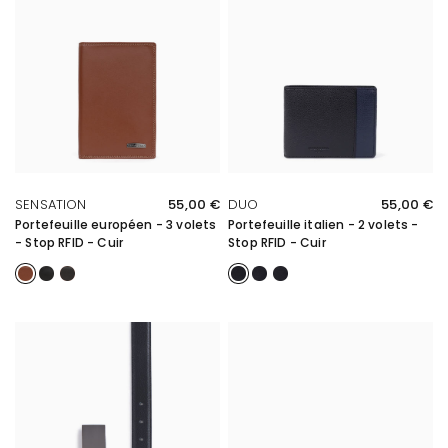
APERÇU RAPIDE
APERÇU RAPIDE
SENSATION
55,00 €
DUO
55,00 €
Portefeuille européen - 3 volets
Portefeuille italien - 2 volets -
- Stop RFID - Cuir
Stop RFID - Cuir
Cognac
Noir
Marron foncé
Noir/Marine
Noir
Noir/Taupe