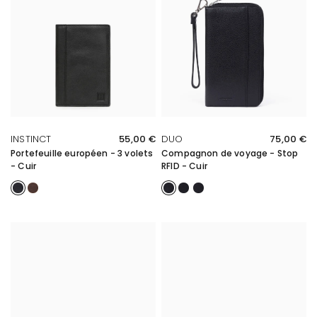
APERÇU RAPIDE
APERÇU RAPIDE
INSTINCT
55,00 €
DUO
75,00 €
Portefeuille européen - 3 volets
Compagnon de voyage - Stop
- Cuir
RFID - Cuir
Noir
Marron
Noir
Noir/Marine
Noir/Taupe