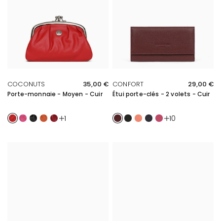
APERÇU RAPIDE
APERÇU RAPIDE
COCONUTS
35,00 €
CONFORT
29,00 €
Porte-monnaie - Moyen - Cuir
Étui porte-clés - 2 volets - Cuir
Rouge
Fuchsia
Noir
Orange
Carmin
Prune
Noir
Orange
Marine
Fuchsia
1
10