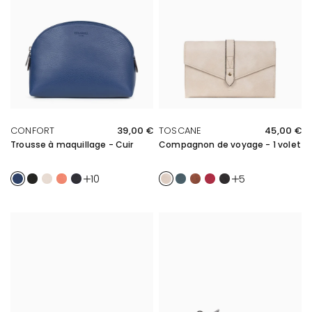
APERÇU RAPIDE
APERÇU RAPIDE
CONFORT
39,00 €
TOSCANE
45,00 €
Trousse à maquillage - Cuir
Compagnon de voyage - 1 volet
Bleu
Noir
Ivoire
Orange
Marine
Ivoire
Bleu pétrole
Fauve
Framboise
Noir
10
5