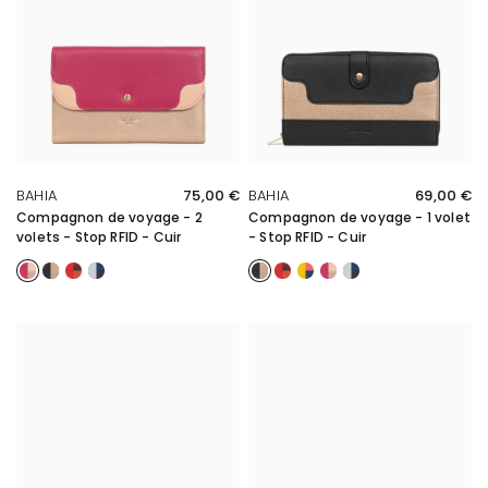
APERÇU RAPIDE
APERÇU RAPIDE
BAHIA
75,00 €
BAHIA
69,00 €
Compagnon de voyage - 2
Compagnon de voyage - 1 volet
volets - Stop RFID - Cuir
- Stop RFID - Cuir
Fuchsia/Multicolore
Noir/Multicolore
Rouge/Multicolore
Bleu/Multicolore
Noir/Multicolore
Rouge/Multicolore
Jaune/Multicolore
Fuchsia/Multicol
Bleu/Multicolo