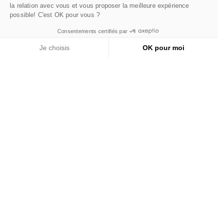
la relation avec vous et vous proposer la meilleure expérience
possible! C'est OK pour vous ?
Consentements certifiés par
HEXAGONA
Je choisis
OK pour moi
Plateforme de Gestion du Consentement : Personnalisez 
Axeptio consent
SAV
Notre plateforme vous permet d'adapter et de gérer vos pa
CONDITIONS
SERVICES
REVENDEURS