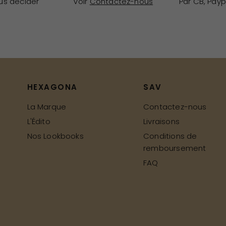
ous décider
Voir
Contactez-nous
Par CB, Payp
HEXAGONA
SAV
La Marque
Contactez-nous
L'Édito
Livraisons
Nos Lookbooks
Conditions de
remboursement
FAQ