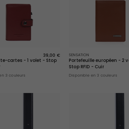
APERÇU RAPIDE
APERÇU RAPIDE
39,00 €
SENSATION
rte-cartes - 1 volet - Stop
Portefeuille européen - 2 v
r
Stop RFID - Cuir
en 3 couleurs
Disponible en 3 couleurs
arine
Cognac
Noir
Marron foncé