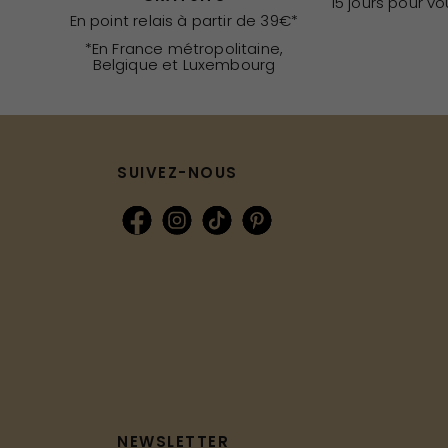
15 jours pour v
En point relais à partir de 39€*
*En France métropolitaine,
Belgique et Luxembourg
SUIVEZ-NOUS
NEWSLETTER