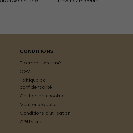
al ou 3x sans frais
Devenez membre
CONDITIONS
Paiement sécurisé
CGV
Politique de
confidentialité
Gestion des cookies
Mentions légales
Conditions d'utilisation
CGU visuel