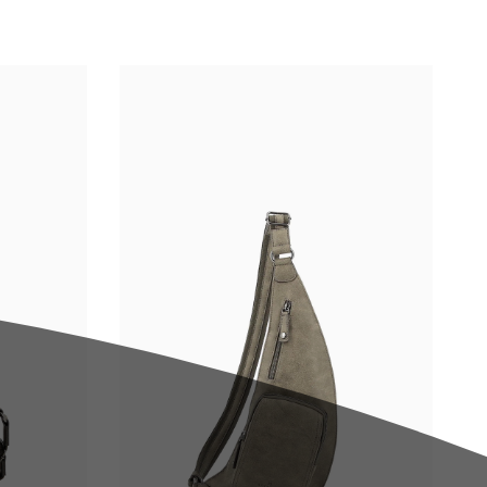
Noir
Bleu
Kaki