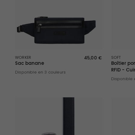
APERÇU RAPIDE
WORKER
45,00 €
SOFT
Sac banane
Boîtier po
RFID - Cui
Disponible en 3 couleurs
Disponible 
Marine
Noir
Marron foncé
Rouge
Noir
M