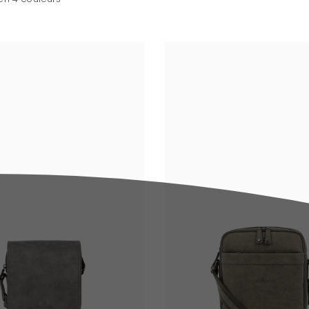
Kaki
Noir
Bleu
olat
ir
Marron foncé