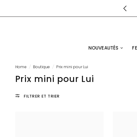
LIVRAISON GRATUITE DÈS 39€
NOUVEAUTÉS
F
Home
/
Boutique
/
Prix mini pour Lui
Prix mini pour Lui
FILTRER ET TRIER