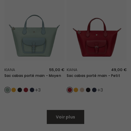
APERÇU RAPIDE
APERÇU RAPIDE
KIANA
55,00 €
KIANA
49,00 €
Sac cabas porté main - Moyen
Sac cabas porté main - Petit
Menthe
Jaune
Noir
Rouge
Marine
Rouge
Jaune
Sable
Noir
Marine
3
3
Voir plus