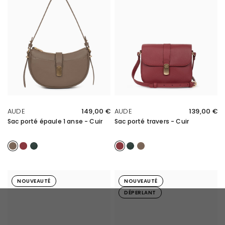
APERÇU RAPIDE
APERÇU RAPIDE
AUDE
149,00 €
AUDE
139,00 €
Sac porté épaule 1 anse - Cuir
Sac porté travers - Cuir
Taupe
Carmin
Vert foncé
Carmin
Vert foncé
Taupe
NOUVEAUTÉ
NOUVEAUTÉ
DÉPERLANT