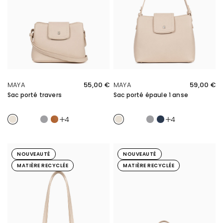
APERÇU RAPIDE
APERÇU RAPIDE
MAYA
55,00 €
MAYA
59,00 €
Sac porté travers
Sac porté épaule 1 anse
Ivoire
Ivoire/Marine
Tan/Sable
Galet
Caramel
Ivoire
Ivoire/Marine
Tan/Sable
Galet
Marine
4
4
NOUVEAUTÉ
NOUVEAUTÉ
MATIÈRE RECYCLÉE
MATIÈRE RECYCLÉE