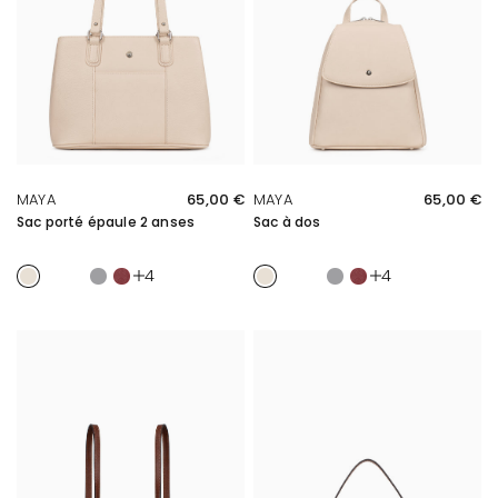
APERÇU RAPIDE
APERÇU RAPIDE
MAYA
65,00 €
MAYA
65,00 €
Sac porté épaule 2 anses
Sac à dos
Ivoire
Ivoire/Marine
Tan/Sable
Galet
Carmin
Ivoire
Ivoire/Marine
Tan/Sable
Galet
Carmin
4
4