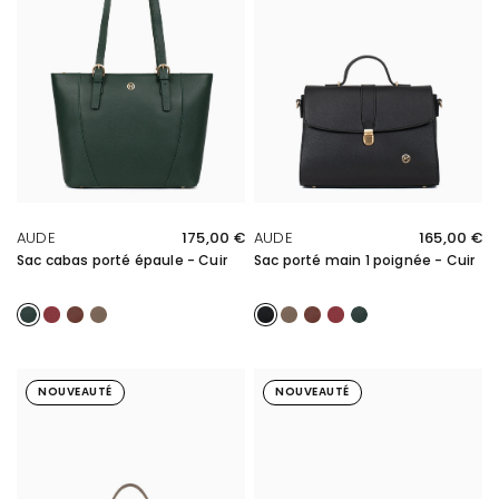
APERÇU RAPIDE
APERÇU RAPIDE
AUDE
175,00 €
AUDE
165,00 €
Sac cabas porté épaule - Cuir
Sac porté main 1 poignée - Cuir
Vert foncé
Carmin
Marron
Taupe
Noir
Taupe
Marron
Carmin
Vert foncé
NOUVEAUTÉ
NOUVEAUTÉ