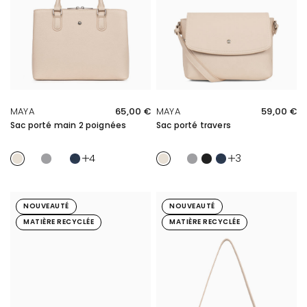
APERÇU RAPIDE
APERÇU RAPIDE
MAYA
65,00 €
MAYA
59,00 €
Sac porté main 2 poignées
Sac porté travers
Ivoire
Ivoire/Marine
Galet
Tan/Sable
Marine
Ivoire
Ivoire/Marine
Galet
Noir
Marine
4
3
NOUVEAUTÉ
NOUVEAUTÉ
MATIÈRE RECYCLÉE
MATIÈRE RECYCLÉE