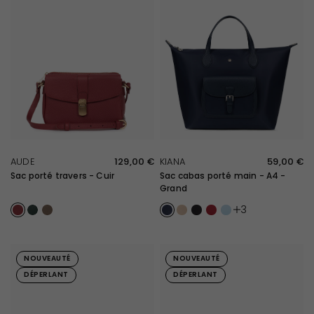
APERÇU RAPIDE
APERÇU RAPIDE
AUDE
129,00 €
KIANA
59,00 €
Sac porté travers - Cuir
Sac cabas porté main - A4 -
Grand
Carmin
Vert foncé
Taupe
Marine
Sable
Noir
Rouge
Bleu ciel
3
NOUVEAUTÉ
NOUVEAUTÉ
DÉPERLANT
DÉPERLANT