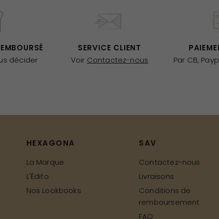
REMBOURSÉ
SERVICE CLIENT
PAIEME
ous décider
Voir
Contactez-nous
Par CB, Payp
HEXAGONA
SAV
La Marque
Contactez-nous
L'Édito
Livraisons
Nos Lookbooks
Conditions de
remboursement
FAQ