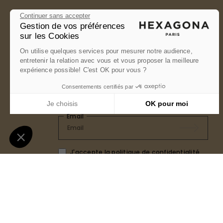
Continuer sans accepter
Gestion de vos préférences
sur les Cookies
On utilise quelques services pour mesurer notre audience,
NEWSLETTER
entretenir la relation avec vous et vous proposer la meilleure
expérience possible! C'est OK pour vous ?
Inscrivez-vous à notre newsletter et
profiter de 10% de réduction sur votre
Consentements certifiés par
première commande.
Je choisis
OK pour moi
Email
Plateforme de Gestion du Consentement : Personnalise
Axeptio consent
Notre plateforme vous permet d'adapter et de gérer vos 
J'accepte la
politique de confidentialité
Mettre