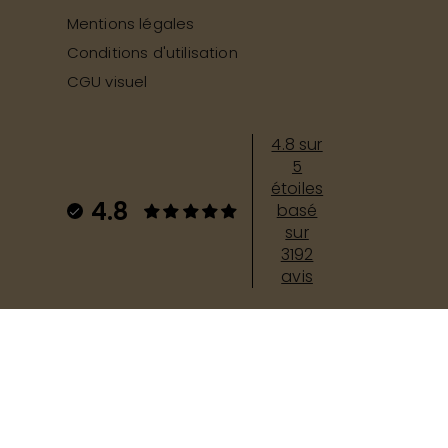
Mentions légales
Conditions d'utilisation
CGU visuel
4.8 sur
5
étoiles
4.8
basé
sur
3192
avis
té avec les réglementations. Personnalisez vos préférences