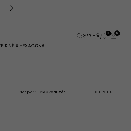
LIVRAISON GRATUITE DÈS 39€
0
0
Mettre à jour le pays/
E SINÉ X HEXAGONA
Translation missing: fr.products.facets.sort
Trier par :
0 PRODUIT