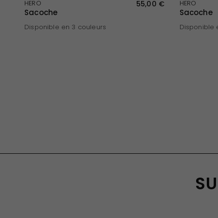
APERÇU RAPIDE
HERO
55,00 €
HERO
Sacoche
Sacoche
Disponible en 3 couleurs
Disponible 
Bleu
Noir
Kaki
Kaki
Noir
Bl
SU