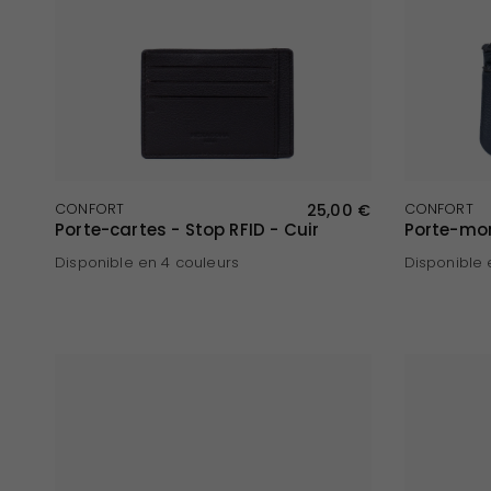
APERÇU RAPIDE
CONFORT
25,00 €
CONFORT
Porte-cartes - Stop RFID - Cuir
Porte-mon
Disponible en 4 couleurs
Disponible 
Marron foncé
Noir
Chocolat
Marine
Marine
Choc
No