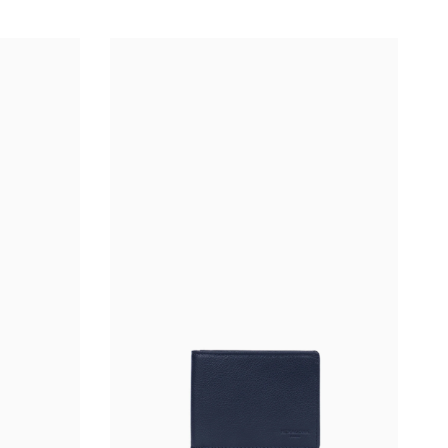
Chocolat
Noir
Marron foncé
Marine