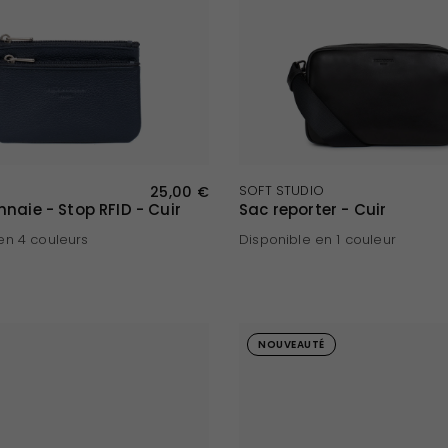
APERÇU RAPIDE
APERÇU RAPIDE
25,00 €
SOFT STUDIO
naie - Stop RFID - Cuir
Sac reporter - Cuir
en 4 couleurs
Disponible en 1 couleur
olat
ir
Marron foncé
Noir
NOUVEAUTÉ