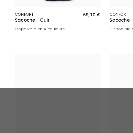
APERÇU RAPIDE
CONFORT
69,00 €
CONFORT
Sacoche - Cuir
Sacoche -
Disponible en 4 couleurs
Disponible 
Marine
Chocolat
Noir
Marron foncé
Chocol
Mari
No