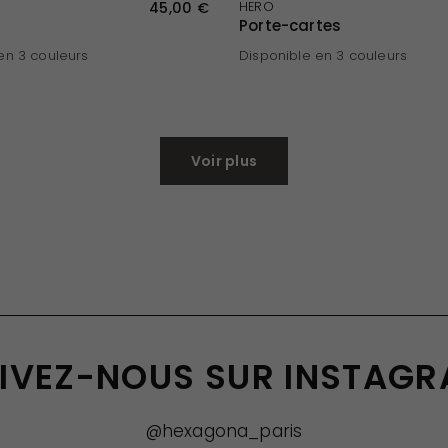
APERÇU RAPIDE
APERÇU RAPIDE
45,00 €
HERO
Porte-cartes
en 3 couleurs
Disponible en 3 couleurs
eu
Noir
Bleu
Kaki
Voir plus
IVEZ-NOUS SUR INSTAG
@hexagona_paris