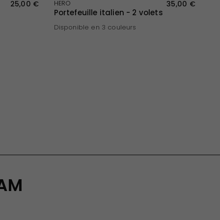
APERÇU RAPIDE
25,00 €
HERO
35,00 €
Portefeuille italien - 2 volets
Disponible en 3 couleurs
Noir
Bleu
Kaki
RAM