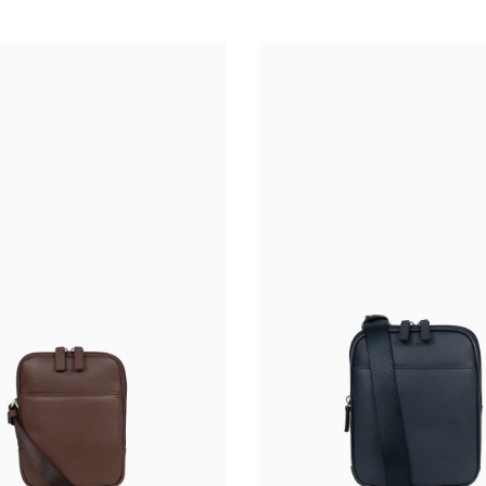
arron
Chocolat
Marron foncé
Noir
Marine