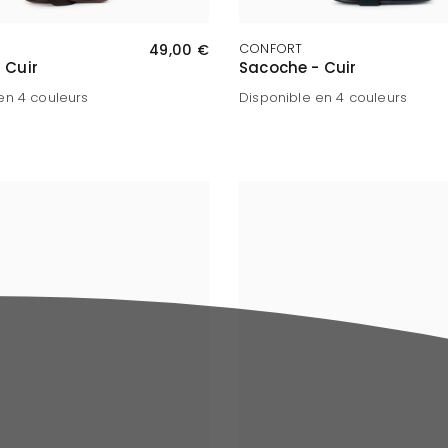
APERÇU RAPIDE
APERÇU RAPIDE
49,00 €
CONFORT
 Cuir
Sacoche - Cuir
en 4 couleurs
Disponible en 4 couleurs
at
ne
ir
Marron foncé
Marine
Chocolat
Noir
Marron foncé