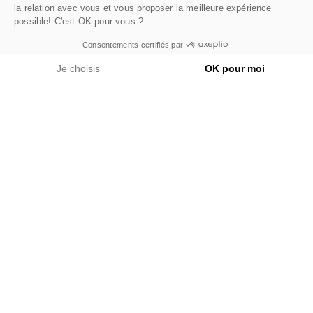
la relation avec vous et vous proposer la meilleure expérience
possible! C'est OK pour vous ?
Consentements certifiés par
HEXAGONA
Je choisis
OK pour moi
Plateforme de Gestion du Consentement : Personnalisez 
Axeptio consent
SAV
Notre plateforme vous permet d'adapter et de gérer vos pa
CONDITIONS
SERVICES
REVENDEURS