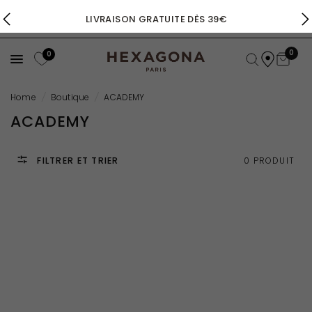
LIVRAISON GRATUITE DÈS 39€
0
0
Home
/
Boutique
/
ACADEMY
ACADEMY
FILTRER ET TRIER
0 PRODUIT