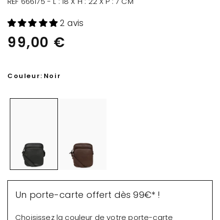
RÉF 666175 - L : 18 X H : 22 X P : 7 CM
2 avis
99,00 €
Couleur:
Noir
Un porte-carte offert dès 99€* !
Choisissez la couleur de votre porte-carte