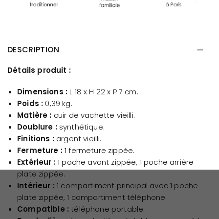
DESCRIPTION
Détails produit :
Dimensions :
L 18 x H 22 x P 7 cm.
Poids :
0,39 kg.
Matière :
cuir de vachette vieilli.
Doublure :
synthétique.
Finitions :
argent vieilli.
Fermeture :
1 fermeture zippée.
Extérieur :
1 poche avant zippée, 1 poche arrière
plate zippée.
Intérieur :
1 compartiment principal avec 1 poche
plate zippée, 1 compartiment téléphone.
Compatible :
téléphone portable.