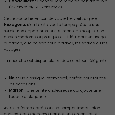
Bandoulière :
1 bandoulière réglable non amovible
(87 cm mini/158,5 cm maxi).
Cette sacoche en cuir de vachette vieilli, signée
Hexagona
, s'embellit avec le temps grâce à ses
surpiqures apparentes et son montage souple. Son
design moderne et pratique est idéal pour un usage
quotidien, que ce soit pour le travail, les sorties ou les
voyages.
La sacoche est disponible en deux couleurs élégantes
:
Noir :
Un classique intemporel, parfait pour toutes
les occasions.
Marron :
Une teinte chaleureuse qui ajoute une
touche d'élégance.
Avec sa forme carrée et ses compartiments bien
pensés, cette sacoche permet une organisation