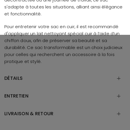
s'adapte à toutes les situations, alliant ainsi élégance
et fonctionnalité.
Pour entretenir votre sac en cuir, il est recommandé
d'appliquer un lait nettoyant spécial cuir à l’aide d’un
chiffon doux, afin de préserver sa beauté et sa
durabilité. Ce sac transformable est un choix judicieux
pour celles qui recherchent un accessoire à la fois
pratique et stylé.
DÉTAILS
ENTRETIEN
LIVRAISON & RETOUR