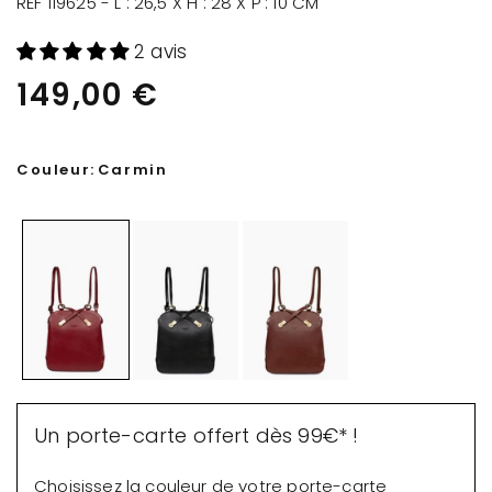
RÉF 119625 - L : 26,5 X H : 28 X P : 10 CM
2 avis
149,00 €
Couleur:
Carmin
Un porte-carte offert dès 99€* !
Choisissez la couleur de votre porte-carte