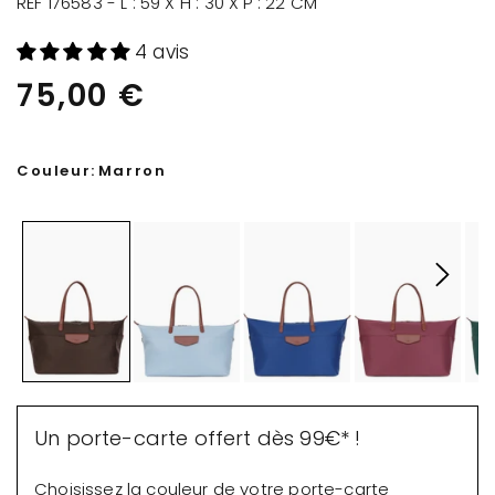
RÉF 176583 - L : 59 X H : 30 X P : 22 CM
4 avis
75,00 €
Couleur:
Marron
Un porte-carte offert dès 99€* !
Choisissez la couleur de votre porte-carte