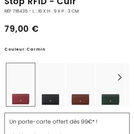
Stop RFID - Cuir
RÉF 718435 - L : 16 X H : 9 X P : 3 CM
79,00 €
Couleur:
Carmin
Un porte-carte offert dès 99€* !