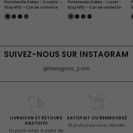
Portefeuille italien - 2 volets -
Portefeuille italien - 1 volet -
P
Stop RFID - Cuir de vachette
Stop RFID - Cuir de vachette
S
Marine
Marron Fonce
Noir
Chocolat
Chocolat
Noir
Marron Fonce
Marine
SUIVEZ-NOUS SUR INSTAGRAM
@hexagona_paris
LIVRAISON ET RETOURS
SATISFAIT OU REMBOURSÉ
GRATUITS
15 jours pour vous décider
En point relais à partir de