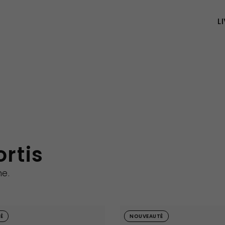
L
ortis
me.
É
NOUVEAUTÉ