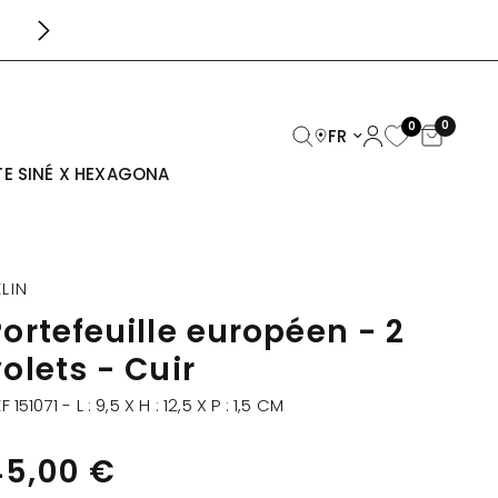
LIVRAISON GRATUITE DÈS 39€
0
0
Mettre à jour le pays/
E SINÉ X HEXAGONA
ÉLIN
Portefeuille européen - 2
olets - Cuir
F 151071 - L : 9,5 X H : 12,5 X P : 1,5 CM
45,00 €