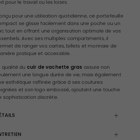
it pour le travail ou les loisirs.
onçu pour une utilisation quotidienne, ce portefeuille
ompact se glisse facilement dans une poche ou un
ac tout en offrant une organisation optimale de vos
ssentiels. Avec ses multiples compartiments, il
ermet de ranger vos cartes, billets et monnaie de
anière pratique et accessible.
a qualité du
cuir de vachette gras
assure non
eulement une longue durée de vie, mais également
ne esthétique raffinée grâce à ses coutures
oignées et son logo embossé, ajoutant une touche
e sophistication discrète.
ÉTAILS
NTRETIEN