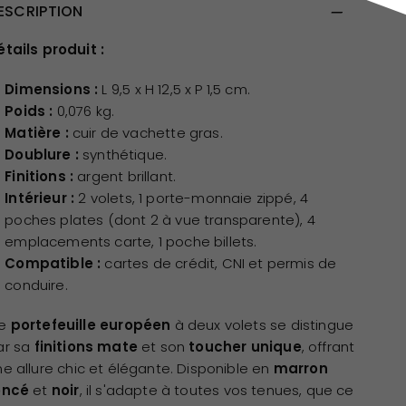
ESCRIPTION
étails produit :
Dimensions :
L 9,5 x H 12,5 x P 1,5 cm.
Poids :
0,076 kg.
Matière :
cuir de vachette gras.
Doublure :
synthétique.
Finitions :
argent brillant.
Intérieur :
2 volets, 1 porte-monnaie zippé, 4
poches plates (dont 2 à vue transparente), 4
emplacements carte, 1 poche billets.
Compatible :
cartes de crédit, CNI et permis de
conduire.
e
portefeuille européen
à deux volets se distingue
ar sa
finitions mate
et son
toucher unique
, offrant
ne allure chic et élégante. Disponible en
marron
oncé
et
noir
, il s'adapte à toutes vos tenues, que ce