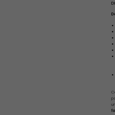
D
D
C
p
u
f