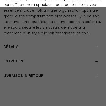
est suffisamment spacieuse pour contenir tous vos
essentiels, tout en offrant une organisation optimale
grâce à ses compartiments bien pensés. Que ce soit
pour une sortie quotidienne ou une occasion spéciale,
elle saura séduire les amateurs de mode à la
recherche d'un style à la fois fonctionnel et chic.
DÉTAILS
ENTRETIEN
LIVRAISON & RETOUR