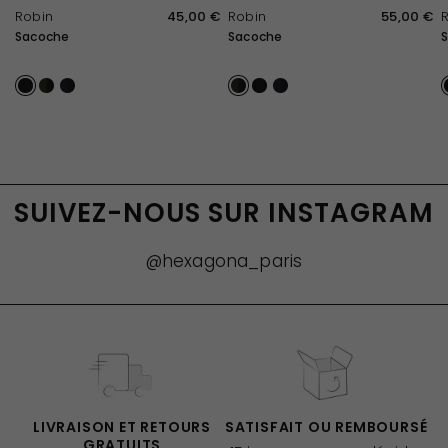
APERÇU RAPIDE
APERÇU RAPIDE
Robin
45,00 €
Robin
55,00 €
Sacoche
Sacoche
Noir
Kaki / Noir
Bleu Nuit / Noir
Kaki / Noir
Noir
Bleu Nuit / Noir
SUIVEZ-NOUS SUR INSTAGRAM
@hexagona_paris
LIVRAISON ET RETOURS
SATISFAIT OU REMBOURSÉ
GRATUITS