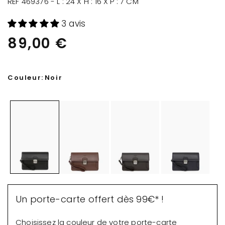
RÉF 469376 - L : 24 X H : 16 X P : 7 CM
3 avis
89,00 €
Couleur:
Noir
Un porte-carte offert dès 99€* !
Choisissez la couleur de votre porte-carte